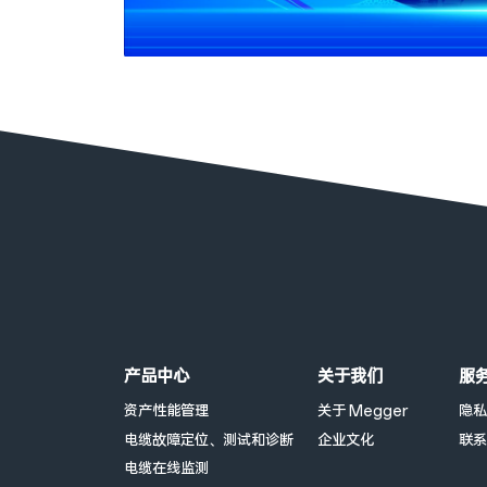
页脚菜单
产品中心
关于我们
服
资产性能管理
关于 Megger
隐私
电缆故障定位、测试和诊断
企业文化
联系
电缆在线监测