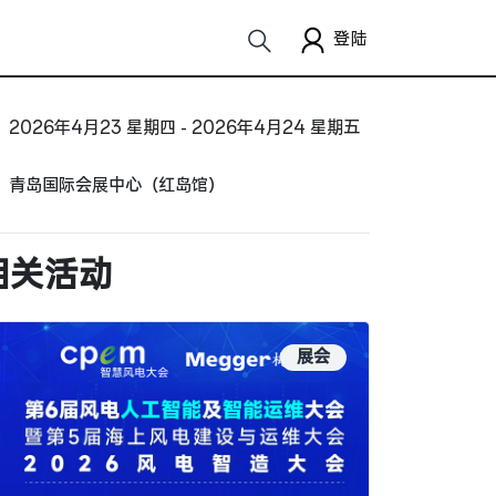
登陆
2026年4月23 星期四 - 2026年4月24 星期五
青岛国际会展中心（红岛馆）
相关活动
展会