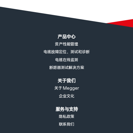
导入文件在导入过程中不再发生更改
现在已显示与许可服务器的连接状态
对不同类型测试数据的图表进行了统一
页脚菜单
现在，绝缘测量时也会显示测量电压
产品中心
资产性能管理
改进了来自独立甚低频正弦波测试仪的数据集的电缆分配
电缆故障定位、测试和诊断
正在进行的数据删除现在会通过一条消息进行提示
电缆在线监测
改进的搜索功能
断路器测试解决方案
在详情和报告视图中添加了TanDelta趋势指示
关于我们
下面的安装文件适用于安装MeggerBook（完整版）和
关于 Megger
MeggerBook Lite（免费限制版）。
企业文化
在已安装的软件中输入电子许可证密钥后启动，软件将作为
服务与支持
MeggerBook完整版启动，该版本可实现便捷且全面的数据评估、
隐私政策
数据存档、电缆管理以及报告创建。您可在此处申请一定数量许可证
联系我们
的个人报价。新的电子许可证密钥允许3台设备安装MeggerBook