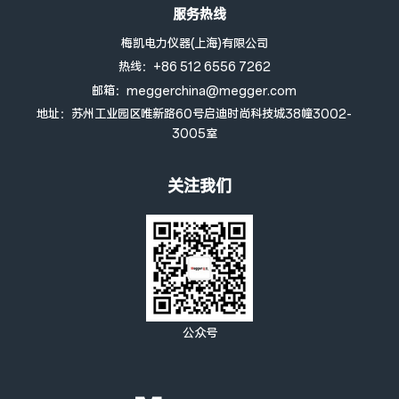
服务热线
完整版。
梅凯电力仪器(上海)有限公司
此较新版本不支持旧版MeggerBook的加密狗许可证。老客户可在
热线：+86 512 6556 7262
此处申请更新电子许可证密钥。
邮箱：meggerchina@megger.com
如果没有所需的软件许可证密钥，软件将以MeggerBook Lite的身
地址：苏州工业园区唯新路60号启迪时尚科技城38幢3002-
3005室
份启动，该版本允许无缝创建报告，并提供完整版的一些功能，但数
据存储选项将受到以下限制：
关注我们
• 测量数据、分析结果和报告不会永久存储在数据库中
• 尽管电缆的导入和存储不受限制，但使用精简版中的电缆编辑器最
多只能创建5条电缆
目前，该软件能够处理以下高阻表设备的测量和测试数据：
测试车：Centrix、Centrix City、Compact City、R30、
公众号
Variant
测试系统：甚低频正弦波45/62，甚低频电容释放40/60，TDS
40/60