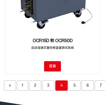
OCR15D 和 OCR50D
自动油浸式重合闸装置测试系统
探索
«
1
2
3
4
5
6
7