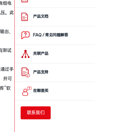
绕组电
电压。此
产品文档
流输出，
FAQ / 常见问题解答
有测试
关联产品
您通过手
产品支持
，并可
库”软
在哪里买
联系我们