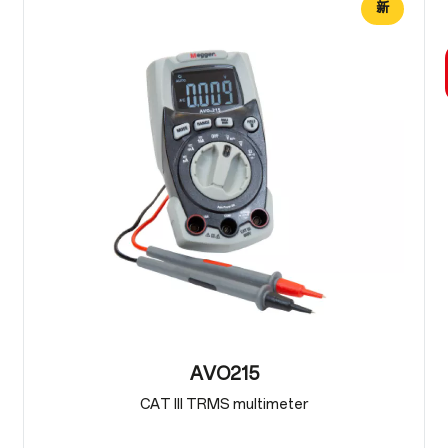
新
AVO215
CAT III TRMS multimeter